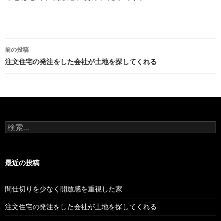
前の投稿
投
注文住宅の発注をした会社が土地を探してくれる
稿
ナ
ビ
検
ゲ
索
:
ー
最近の投稿
シ
ョ
間仕切りを少なく開放感を重視した家
ン
注文住宅の発注をした会社が土地を探してくれる