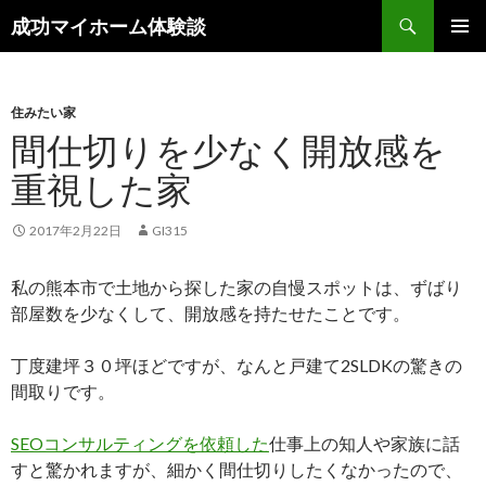
検
成功マイホーム体験談
索
コ
メインメ
ン
ニュー
テ
ン
住みたい家
ツ
間仕切りを少なく開放感を
へ
重視した家
ス
キ
ッ
2017年2月22日
GI315
プ
私の熊本市で土地から探した家の自慢スポットは、ずばり
部屋数を少なくして、開放感を持たせたことです。
丁度建坪３０坪ほどですが、なんと戸建て2SLDKの驚きの
間取りです。
SEOコンサルティングを依頼した
仕事上の知人や家族に話
すと驚かれますが、細かく間仕切りしたくなかったので、