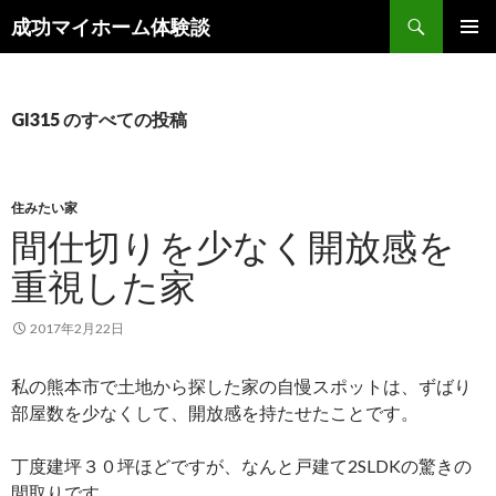
検
成功マイホーム体験談
索
コ
メインメ
ン
ニュー
テ
ン
GI315 のすべての投稿
ツ
へ
ス
キ
住みたい家
ッ
間仕切りを少なく開放感を
プ
重視した家
2017年2月22日
私の熊本市で土地から探した家の自慢スポットは、ずばり
部屋数を少なくして、開放感を持たせたことです。
丁度建坪３０坪ほどですが、なんと戸建て2SLDKの驚きの
間取りです。