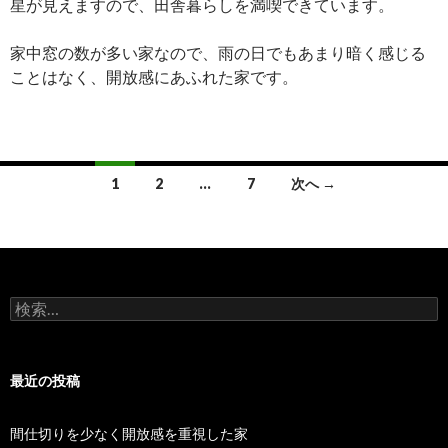
星が見えますので、田舎暮らしを満喫できています。
家中窓の数が多い家なので、雨の日でもあまり暗く感じる
ことはなく、開放感にあふれた家です。
1
2
…
7
次へ →
投
稿
ナ
検
ビ
索
:
ゲ
最近の投稿
ー
シ
間仕切りを少なく開放感を重視した家