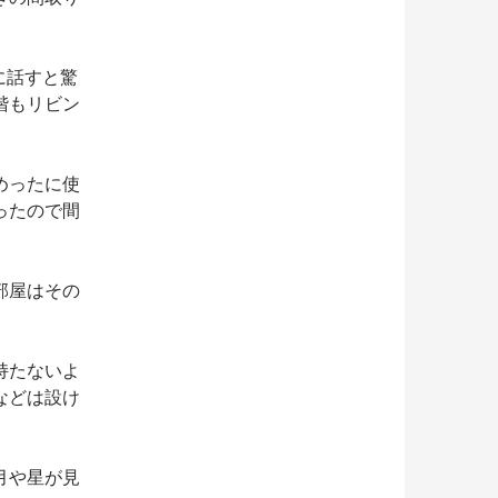
に話すと驚
階もリビン
めったに使
ったので間
部屋はその
持たないよ
などは設け
月や星が見