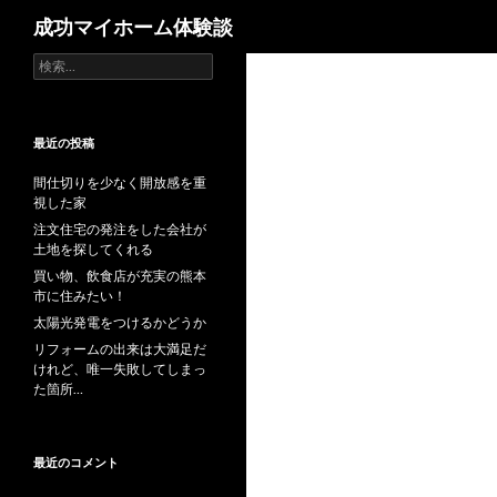
検
成功マイホーム体験談
索
検
索
:
最近の投稿
間仕切りを少なく開放感を重
視した家
注文住宅の発注をした会社が
土地を探してくれる
買い物、飲食店が充実の熊本
市に住みたい！
太陽光発電をつけるかどうか
リフォームの出来は大満足だ
けれど、唯一失敗してしまっ
た箇所…
最近のコメント