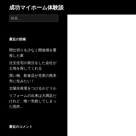
検
成功マイホーム体験談
索
検
索
:
最近の投稿
間仕切りを少なく開放感を重
視した家
注文住宅の発注をした会社が
土地を探してくれる
買い物、飲食店が充実の熊本
市に住みたい！
太陽光発電をつけるかどうか
リフォームの出来は大満足だ
けれど、唯一失敗してしまっ
た箇所…
最近のコメント