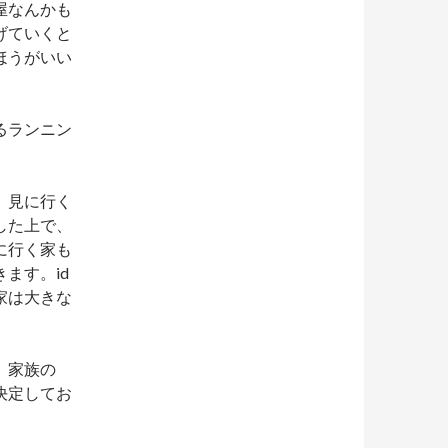
屋なんかも
げていくと
ほうがいい
るランニン
。
、見に行く
した上で、
に行く家も
ます。id
家は大きな
。家族の
決定してお