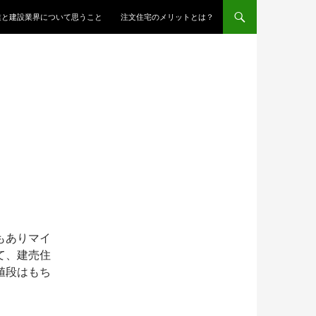
ンツへスキップ
業と建設業界について思うこと
注文住宅のメリットとは？
もありマイ
て、建売住
値段はもち